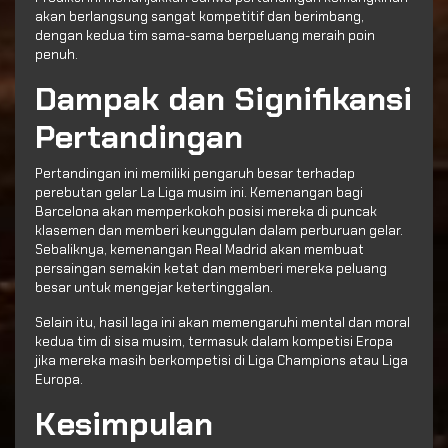
akan berlangsung sangat kompetitif dan berimbang,
dengan kedua tim sama-sama berpeluang meraih poin
penuh.
Dampak dan Signifikansi
Pertandingan
Pertandingan ini memiliki pengaruh besar terhadap
perebutan gelar La Liga musim ini. Kemenangan bagi
Barcelona akan memperkokoh posisi mereka di puncak
klasemen dan memberi keunggulan dalam perburuan gelar.
Sebaliknya, kemenangan Real Madrid akan membuat
persaingan semakin ketat dan memberi mereka peluang
besar untuk mengejar ketertinggalan.
Selain itu, hasil laga ini akan memengaruhi mental dan moral
kedua tim di sisa musim, termasuk dalam kompetisi Eropa
jika mereka masih berkompetisi di Liga Champions atau Liga
Europa.
Kesimpulan