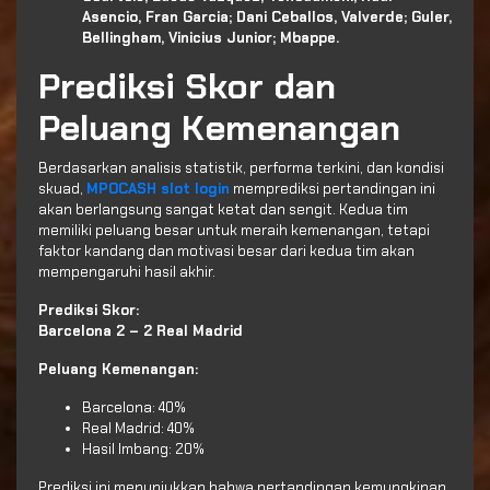
Asencio, Fran Garcia; Dani Ceballos, Valverde; Guler,
Bellingham, Vinicius Junior; Mbappe.
Prediksi Skor dan
Peluang Kemenangan
Berdasarkan analisis statistik, performa terkini, dan kondisi
skuad,
MPOCASH slot login
memprediksi pertandingan ini
akan berlangsung sangat ketat dan sengit. Kedua tim
memiliki peluang besar untuk meraih kemenangan, tetapi
faktor kandang dan motivasi besar dari kedua tim akan
mempengaruhi hasil akhir.
Prediksi Skor:
Barcelona 2 – 2 Real Madrid
Peluang Kemenangan:
Barcelona: 40%
Real Madrid: 40%
Hasil Imbang: 20%
Prediksi ini menunjukkan bahwa pertandingan kemungkinan