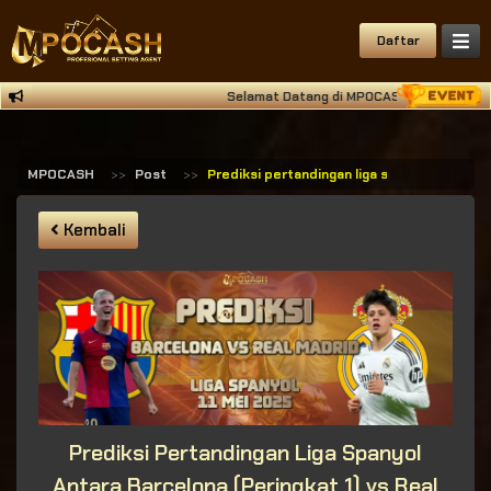
Daftar
Selamat Datang di MPOCASH Situs Deposit Q
MPOCASH
Post
Prediksi pertandingan liga spanyol antara 
Kembali
Prediksi Pertandingan Liga Spanyol
Antara Barcelona (Peringkat 1) vs Real