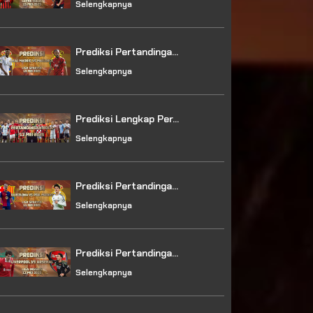
Selengkapnya
Prediksi Pertandinga...
Selengkapnya
Prediksi Lengkap Per...
Selengkapnya
Prediksi Pertandinga...
Selengkapnya
Prediksi Pertandinga...
Selengkapnya