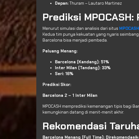
Depan:
Thuram – Lautaro Martinez
Prediksi MPOCASH: 
Menurut simulasi dan analisis dari situs
MPOCASH l
Kedua tim punya kekuatan yang nyaris seimbang
Barcelona bisa menjadi pembeda.
Peluang Menang:
Barcelona (Kandang): 51%
Inter Milan (Tandang): 33%
Seri: 16%
Prediksi Skor:
Barcelona 2 – 1 Inter Milan
MPOCASH memprediksi kemenangan tipis bagi Bar
kemungkinan datang di menit-menit akhir.
Rekomendasi Taru
Barcelona Menang (Full Time): Direkomendasik