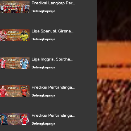
Prediksi Lengkap Per...
Selengkapnya
Liga Spanyol: Girona...
Selengkapnya
Liga Inggris: Southa...
Selengkapnya
Prediksi Pertandinga...
Selengkapnya
Prediksi Pertandinga...
Selengkapnya